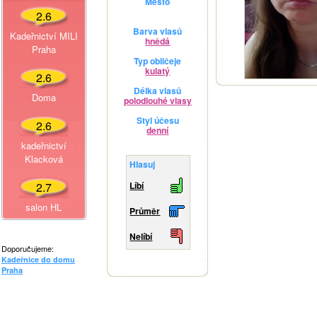
Město
2.6
Barva vlasů
Kadeřnictví MILI
hnědá
Praha
Typ obličeje
kulatý
2.6
Délka vlasů
Doma
polodlouhé vlasy
Styl účesu
2.6
denní
kadeřnictví
Klacková
Hlasuj
2.7
Líbí
salon HL
Průměr
Nelíbí
Doporučujeme:
Kadeřnice do domu
Praha