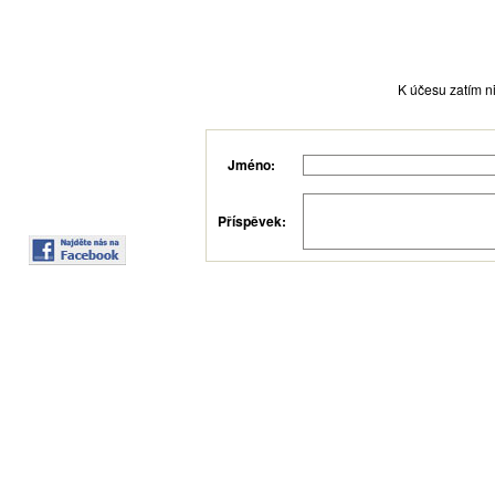
K účesu zatím ni
Jméno:
Příspěvek: