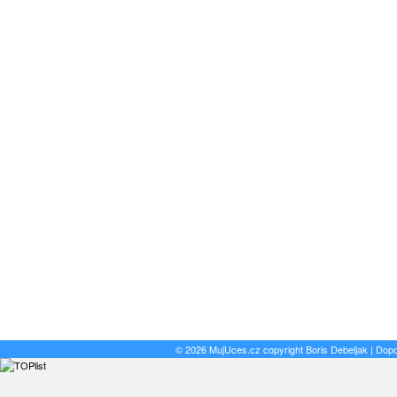
© 2026 MujUces.cz copyright
Boris Debeljak
| Dop