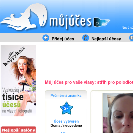
Nový už
Přidej účes
Nejlepší účesy
Můj účes pro vaše vlasy: střih pro polodlou
Průměrná známka
2-
Účes vytvořen
Doma / neuvedeno