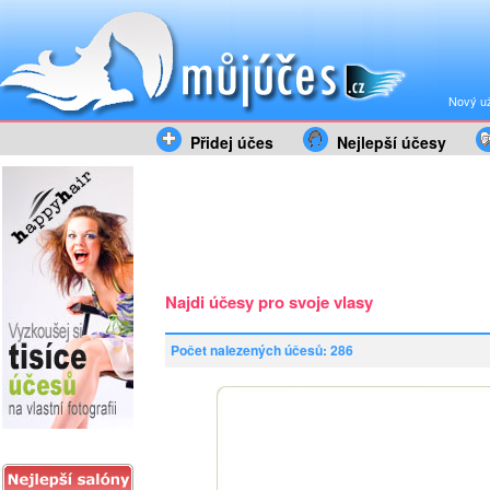
Nový už
Přidej účes
Nejlepší účesy
Najdi účesy pro svoje vlasy
Počet nalezených účesů: 286