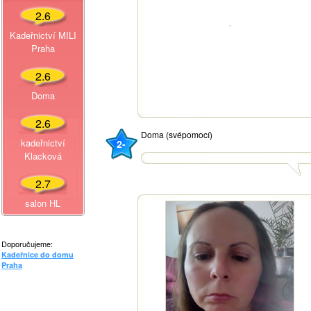
2.6
Kadeřnictví MILI
Praha
2.6
Doma
2.6
Doma (svépomocí)
kadeřnictví
2-
Klacková
2.7
salon HL
Doporučujeme:
Kadeřnice do domu
Praha