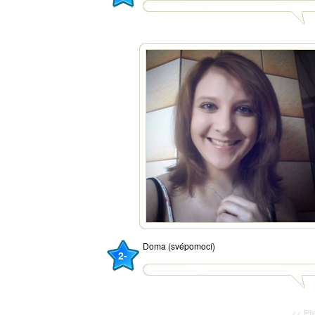
Doma (svépomocí)
2-
<< P