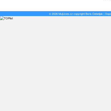
© 2026 MujUces.cz copyright
Boris Debeljak
| Dop