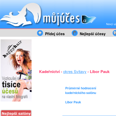
Nový už
Přidej účes
Nejlepší účesy
Kadeřnictví -
okres Svitavy
- Libor Pauk
Průměrné hodnocení
kadeřnického salónu
Libor Pauk