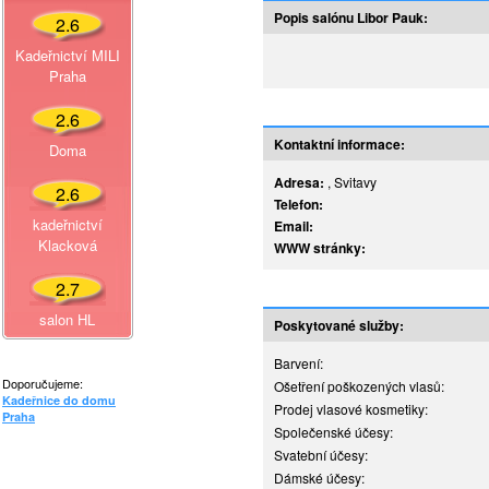
Popis salónu Libor Pauk:
2.6
Kadeřnictví MILI
Praha
2.6
Kontaktní informace:
Doma
Adresa:
, Svitavy
2.6
Telefon:
kadeřnictví
Email:
Klacková
WWW stránky:
2.7
salon HL
Poskytované služby:
Barvení:
Doporučujeme:
Ošetření poškozených vlasů:
Kadeřnice do domu
Prodej vlasové kosmetiky:
Praha
Společenské účesy:
Svatební účesy:
Dámské účesy: