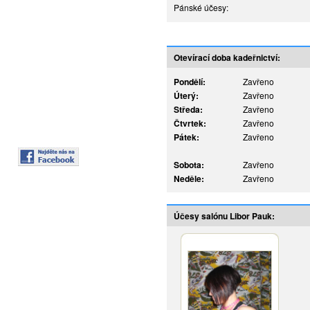
Pánské účesy:
Otevírací doba kadeřnictví:
Pondělí:
Zavřeno
Úterý:
Zavřeno
Středa:
Zavřeno
Čtvrtek:
Zavřeno
Pátek:
Zavřeno
Sobota:
Zavřeno
Neděle:
Zavřeno
Účesy salónu Libor Pauk: