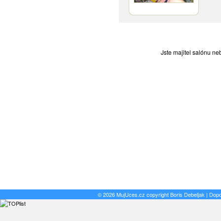
Jste majitel salónu n
© 2026 MujUces.cz copyright
Boris Debeljak
| Dop