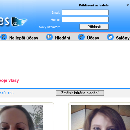
Přihlášení uživatele
Př
Email:
Heslo:
Nový uživatel?
Nejlepší účesy
Hledání
Účesy
Salóny
voje vlasy
esů: 163