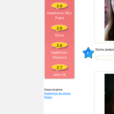
2.6
Kadeřnictví MILI
Praha
2.6
Doma
2.6
Doma (svépo
kadeřnictví
2-
Klacková
2.7
salon HL
Doporučujeme:
Kadeřnice do domu
Praha