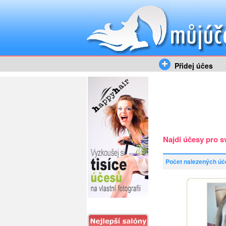
Přidej účes
Najdi účesy pro s
Počet nalezených úč