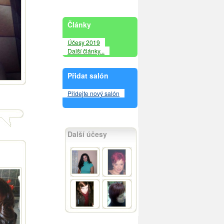
Články
Účesy 2019
Další články...
Přidat salón
Přidejte nový salón
Další účesy