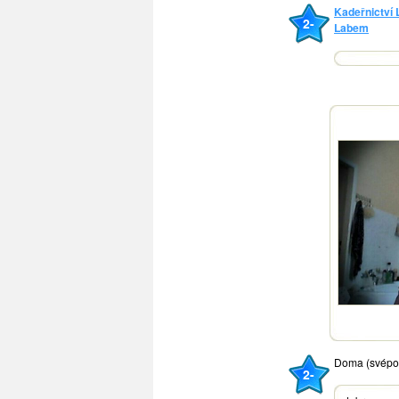
Kadeřnictví
2-
Labem
Doma (svépo
2-