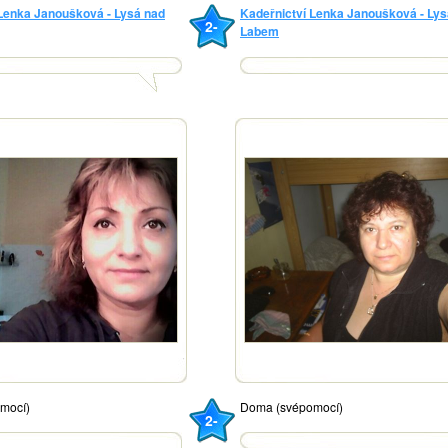
 Lenka Janoušková - Lysá nad
Kadeřnictví Lenka Janoušková - Lys
2-
Labem
mocí)
Doma (svépomocí)
2-