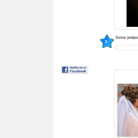
Doma (svépo
2-