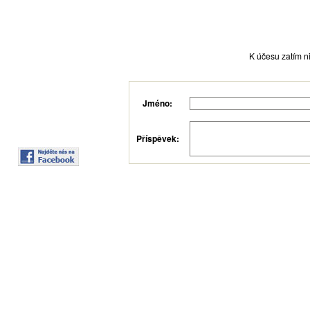
K účesu zatím ni
Jméno:
Příspěvek: