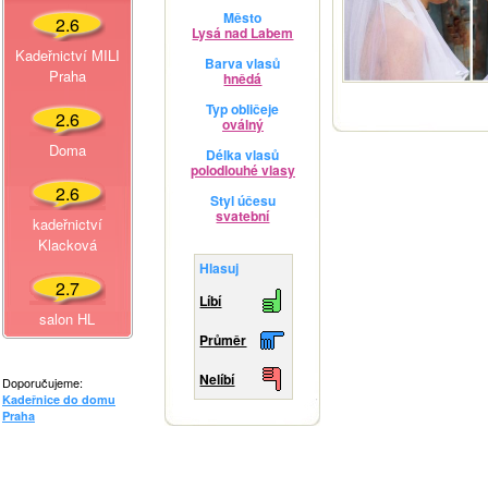
Město
2.6
Lysá nad Labem
Kadeřnictví MILI
Barva vlasů
Praha
hnědá
Typ obličeje
2.6
oválný
Doma
Délka vlasů
polodlouhé vlasy
2.6
Styl účesu
svatební
kadeřnictví
Klacková
Hlasuj
2.7
Líbí
salon HL
Průměr
Nelíbí
Doporučujeme:
Kadeřnice do domu
Praha