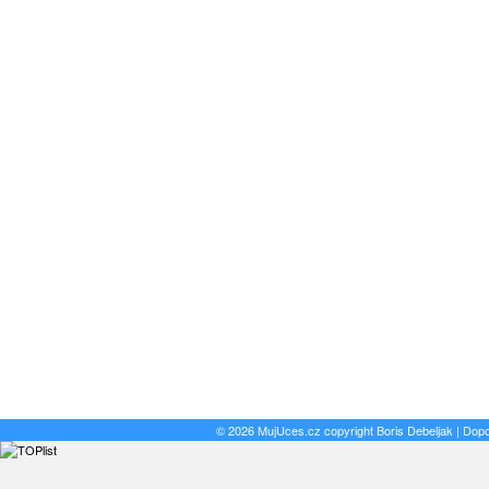
© 2026 MujUces.cz copyright
Boris Debeljak
| Dop