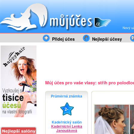
Nový už
Přidej účes
Nejlepší účesy
Můj účes pro vaše vlasy: střih pro polodlou
Průměrná známka
2-
Kadeřnický salón
Kadeřnictví Lenka
Janoušková