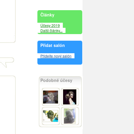
Články
Účesy 2019
Další články...
Přidat salón
Přidejte nový salón
Podobné účesy