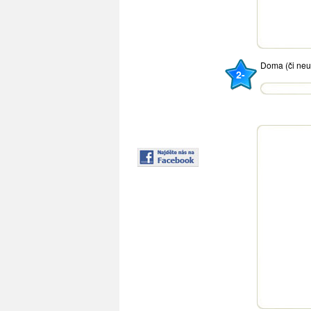
Doma (či ne
2-