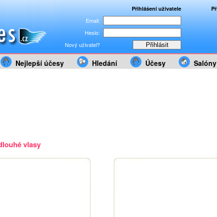
Přihlášení uživatele
Př
Email:
Heslo:
Nový uživatel?
Nejlepší účesy
Hledání
Účesy
Salóny
dlouhé vlasy