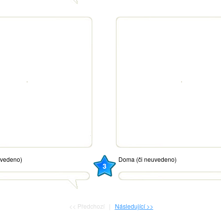
uvedeno)
Doma (či neuvedeno)
3
<< Předchozí |
Následující >>