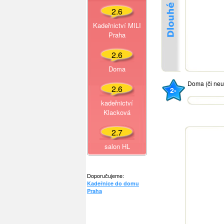
2.6
Kadeřnictví MILI
Praha
2.6
Doma
Doma (či ne
2.6
2-
kadeřnictví
Klacková
2.7
salon HL
Doporučujeme:
Kadeřnice do domu
Praha