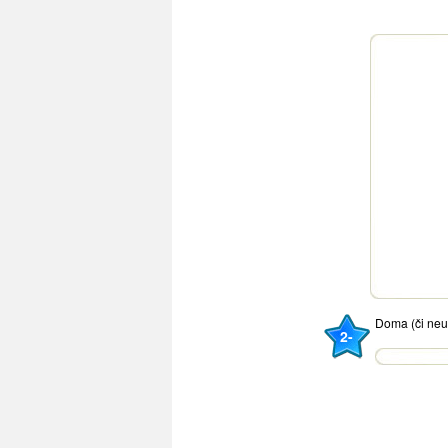
Doma (či ne
2-