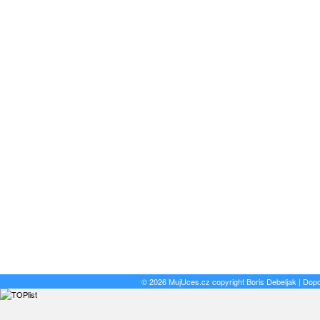
© 2026 MujUces.cz copyright
Boris Debeljak
| Dop