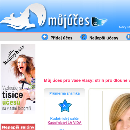
Nový už
Přidej účes
Nejlepší účesy
Můj účes pro vaše vlasy: střih pro dlouhé v
Průměrná známka
2-
Kadeřnický salón
Kadeřnictví LA VIDA