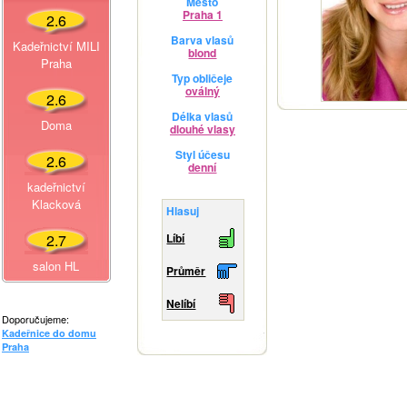
Město
Praha 1
2.6
Barva vlasů
Kadeřnictví MILI
blond
Praha
Typ obličeje
oválný
2.6
Délka vlasů
Doma
dlouhé vlasy
Styl účesu
2.6
denní
kadeřnictví
Klacková
Hlasuj
2.7
Líbí
salon HL
Průměr
Nelíbí
Doporučujeme:
Kadeřnice do domu
Praha