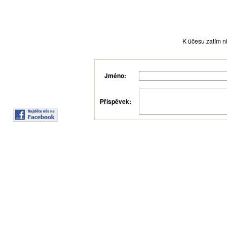
K účesu zatím ni
Jméno:
Příspěvek: