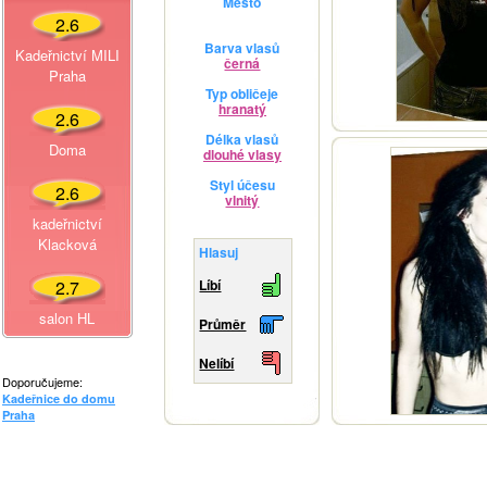
Město
2.6
Barva vlasů
Kadeřnictví MILI
černá
Praha
Typ obličeje
hranatý
2.6
Délka vlasů
Doma
dlouhé vlasy
Styl účesu
2.6
vlnitý
kadeřnictví
Klacková
Hlasuj
2.7
Líbí
salon HL
Průměr
Nelíbí
Doporučujeme:
Kadeřnice do domu
Praha