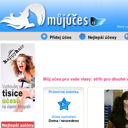
Nový už
Přidej účes
Nejlepší účesy
Můj účes pro vaše vlasy: střih pro dlouhé vl
Průměrná známka
2-
Účes vytvořen
Doma / neuvedeno