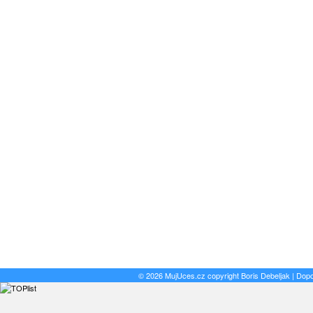
© 2026 MujUces.cz copyright
Boris Debeljak
| Dop