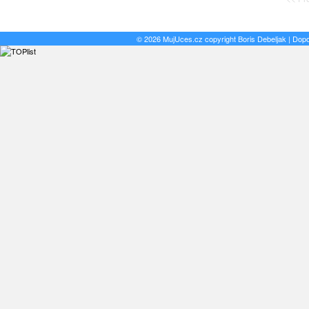
© 2026 MujUces.cz copyright
Boris Debeljak
| Dop