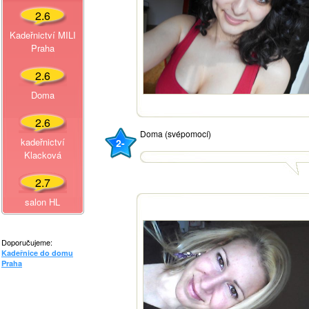
2.6
Kadeřnictví MILI
Praha
2.6
Doma
2.6
Doma (svépomocí)
kadeřnictví
2-
Klacková
2.7
salon HL
Doporučujeme:
Kadeřnice do domu
Praha