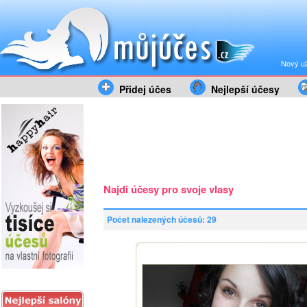
Nový už
Přidej účes
Nejlepší účesy
Najdi účesy pro svoje vlasy
Počet nalezených účesů: 29