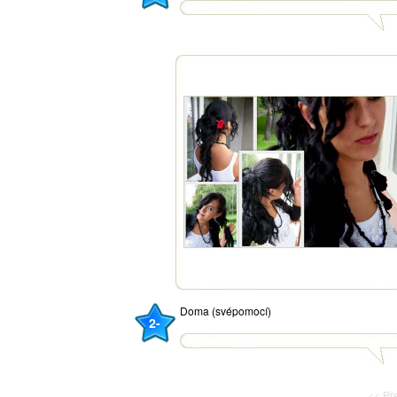
Doma (svépomocí)
2-
<< P