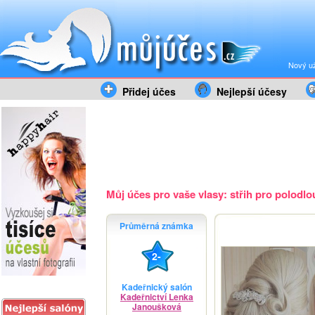
Nový už
Přidej účes
Nejlepší účesy
Můj účes pro vaše vlasy: střih pro polodlou
Průměrná známka
2-
Kadeřnický salón
Kadeřnictví Lenka
Janoušková