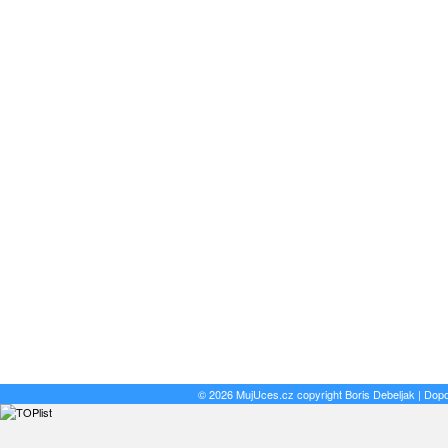
© 2026 MujUces.cz copyright
Boris Debeljak
| Dop