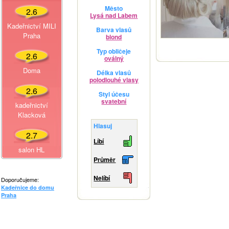
Město
2.6
Lysá nad Labem
Kadeřnictví MILI
Barva vlasů
Praha
blond
Typ obličeje
2.6
oválný
Doma
Délka vlasů
polodlouhé vlasy
2.6
Styl účesu
svatební
kadeřnictví
Klacková
Hlasuj
2.7
Líbí
salon HL
Průměr
Nelíbí
Doporučujeme:
Kadeřnice do domu
Praha