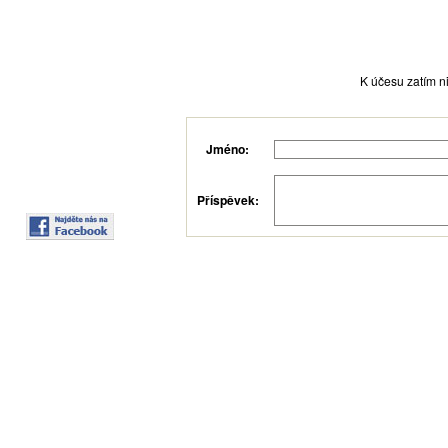
K účesu zatím ni
Jméno:
Příspěvek: