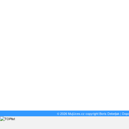
© 2026 MujUces.cz copyright
Boris Debeljak
| Dop