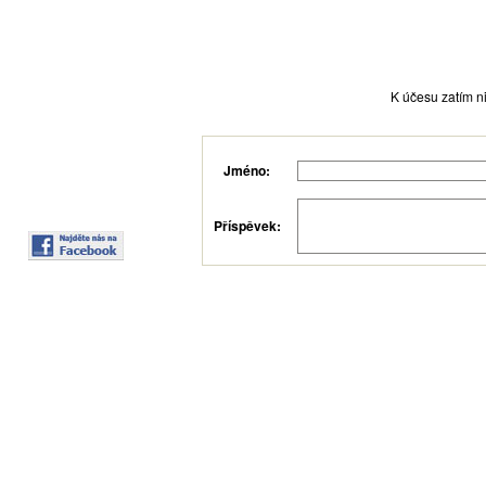
K účesu zatím ni
Jméno:
Příspěvek: