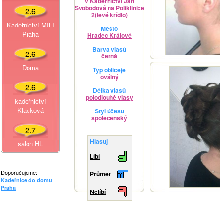
v Kadeřnictví Jan
Svobodová na Poliklinice
2.6
2(levé křídlo)
Kadeřnictví MILI
Město
Praha
Hradec Králové
Barva vlasů
2.6
černá
Doma
Typ obličeje
oválný
2.6
Délka vlasů
polodlouhé vlasy
kadeřnictví
Klacková
Styl účesu
společenský
2.7
Hlasuj
salon HL
Líbí
Doporučujeme:
Průměr
Kadeřnice do domu
Praha
Nelíbí