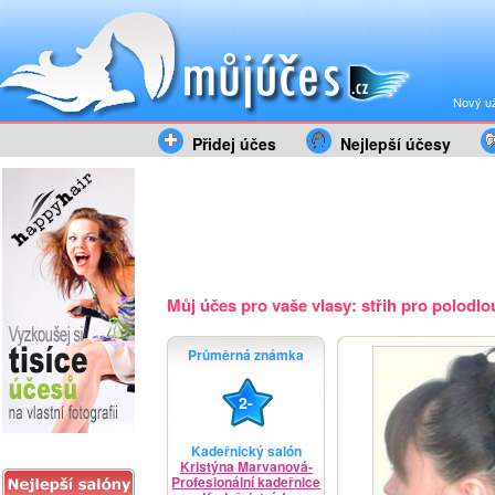
Nový už
Přidej účes
Nejlepší účesy
Můj účes pro vaše vlasy: střih pro polodlou
Průměrná známka
2-
Kadeřnický salón
Kristýna Marvanová-
Profesionální kadeřnice