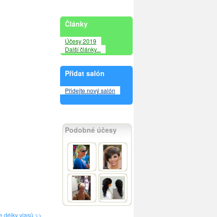
Články
Účesy 2019
Další články...
Přidat salón
Přidejte nový salón
Podobné účesy
e délky vlasů >>