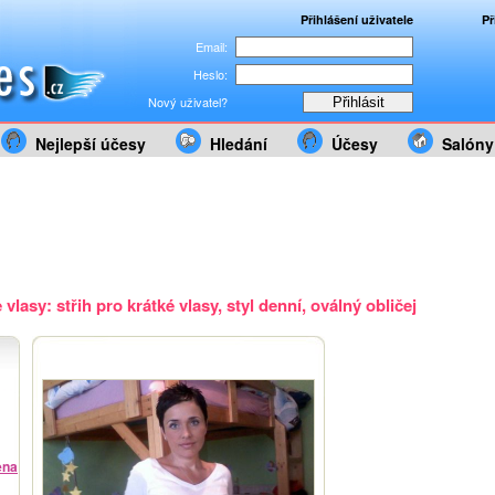
Přihlášení uživatele
Př
Email:
Heslo:
Nový uživatel?
Nejlepší účesy
Hledání
Účesy
Salóny
vlasy: střih pro krátké vlasy, styl denní, oválný obličej
ena