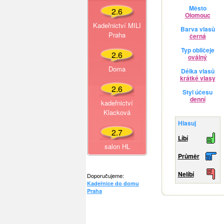
Město
2.6
Olomouc
Kadeřnictví MILI
Barva vlasů
Praha
černá
Typ obličeje
2.6
oválný
Doma
Délka vlasů
krátké vlasy
2.6
Styl účesu
denní
kadeřnictví
Klacková
Hlasuj
2.7
Líbí
salon HL
Průměr
Nelíbí
Doporučujeme:
Kadeřnice do domu
Praha