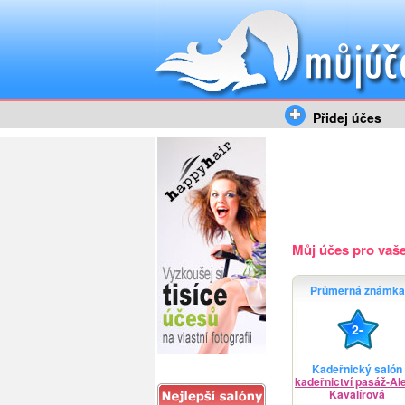
Přidej účes
Můj účes pro vaše 
Průměrná známka
2-
Kadeřnický salón
kadeřnictví pasáž-Al
Kavalířová