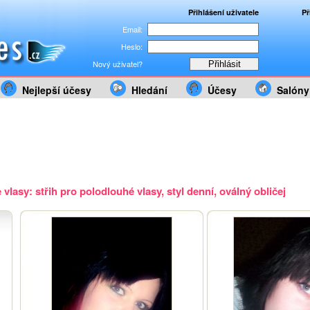
Přihlášení uživatele
Př
Email:
Heslo:
Nový uživatel?
Nejlepší účesy
Hledání
Účesy
Salóny
vlasy: střih pro polodlouhé vlasy, styl denní, oválný obličej