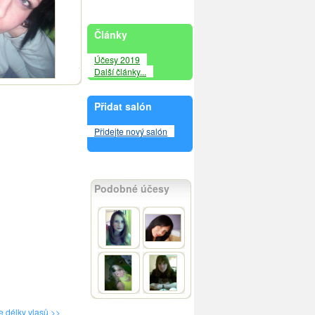
Články
Účesy 2019
Další články...
Přidat salón
Přidejte nový salón
Podobné účesy
e délky vlasů >>