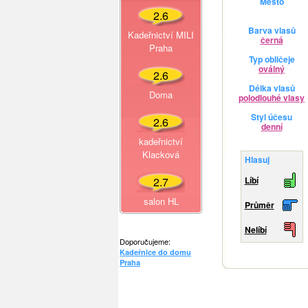
Město
2.6
Barva vlasů
Kadeřnictví MILI
černá
Praha
Typ obličeje
oválný
2.6
Délka vlasů
Doma
polodlouhé vlasy
Styl účesu
2.6
denní
kadeřnictví
Klacková
Hlasuj
2.7
Líbí
salon HL
Průměr
Nelíbí
Doporučujeme:
Kadeřnice do domu
Praha