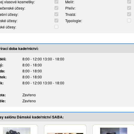
ej vlasové kosmetiky:
Melír:
ečenské účesy:
Přeliv:
ební účesy:
Trvalá:
ské účesy:
Typologie:
ké účesy:
írací doba kadeřnictví:
ělí:
8:00 - 12:00 13:00 - 18:00
ý:
8:00 - 18:00
da:
8:00 - 18:00
tek:
8:00 - 18:00
k:
8:00 - 12:00 13:00 - 18:00
ta:
Zavřeno
le:
Zavřeno
sy salónu Dámské kadeřnictví SABA: