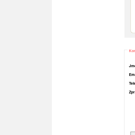
Kon
Jmé
Ema
Tel
Zpr