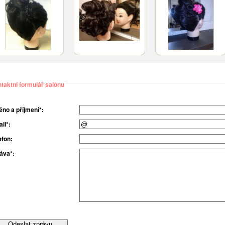
taktní formulář salónu
no a příjmení*:
il*:
efon:
áva*: