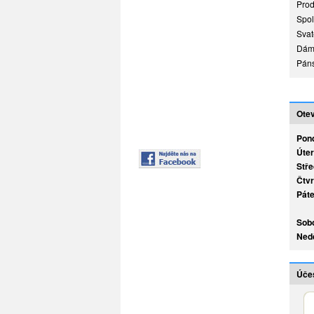
Prod
Spol
Svat
Dám
Páns
Otev
Pond
Úter
Stře
Čtvr
Páte
Sobo
Nedě
Úče