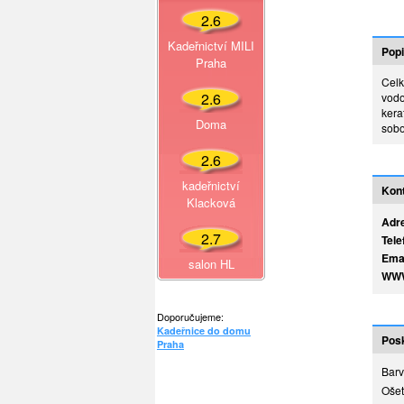
2.6
Kadeřnictví MILI
Popi
Praha
Celk
2.6
vodo
kera
Doma
sobo
2.6
kadeřnictví
Kont
Klacková
Adr
2.7
Tele
Emai
salon HL
WWW
Doporučujeme:
Kadeřnice do domu
Posk
Praha
Barv
Ošet