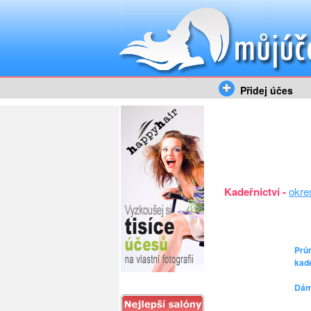
Přidej účes
Kadeřnictví -
okre
Prů
kad
Dám