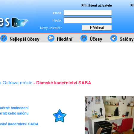
Přihlášení uživatele
Př
Email:
Heslo:
Nový uživatel?
Nejlepší účesy
Hledání
Účesy
Salóny
s Ostrava-město
- Dámské kadeřnictví SABA
měrné hodnocení
eřnického salónu
2-
ské kadeřnictví SABA