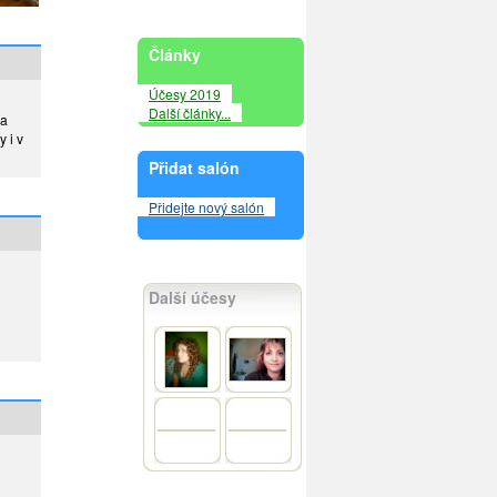
Články
Účesy 2019
Další články...
da
 i v
Přidat salón
Přidejte nový salón
Další účesy