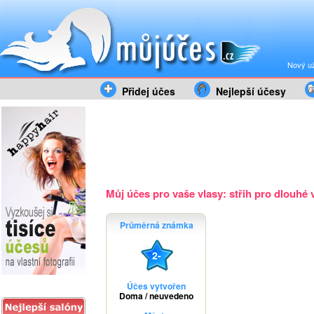
Nový už
Přidej účes
Nejlepší účesy
Můj účes pro vaše vlasy: střih pro dlouhé v
Průměrná známka
2-
Účes vytvořen
Doma / neuvedeno