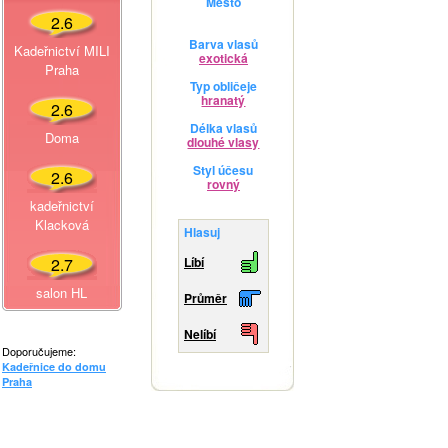
Město
2.6
Barva vlasů
Kadeřnictví MILI
exotická
Praha
Typ obličeje
hranatý
2.6
Délka vlasů
Doma
dlouhé vlasy
Styl účesu
2.6
rovný
kadeřnictví
Klacková
Hlasuj
2.7
Líbí
salon HL
Průměr
Nelíbí
Doporučujeme:
Kadeřnice do domu
Praha