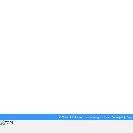
© 2026 MujUces.cz copyright
Boris Debeljak
| Dop