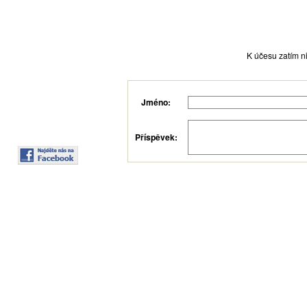
K účesu zatím ni
Jméno:
Příspěvek: