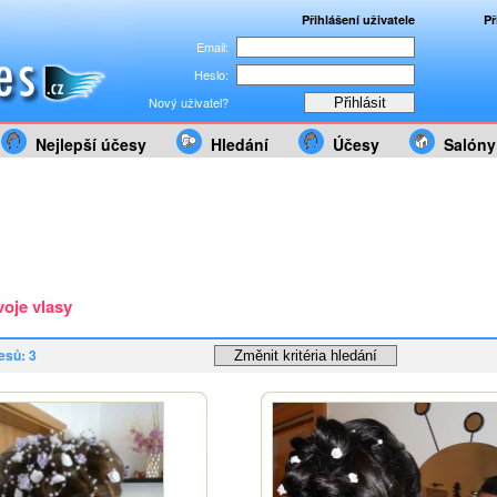
Přihlášení uživatele
Př
Email:
Heslo:
Nový uživatel?
Nejlepší účesy
Hledání
Účesy
Salóny
voje vlasy
esů: 3