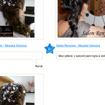
m - Slezská Ostrava
Salon Renyem - Slezská Ostrava
2-
Moc pěkné, v saloně jsem byla a veli
Reník