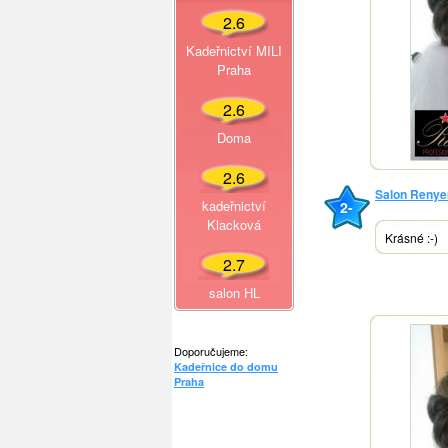
2.6
Kadeřnictví MILI
Praha
2.6
Doma
2.6
Salon Renye
kadeřnictví
2-
Klacková
Krásné :-)
2.7
salon HL
Doporučujeme:
Kadeřnice do domu
Praha