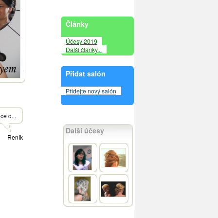
Články
Účesy 2019
Další články...
Přidat salón
Přidejte nový salón
ce d...
Další účesy
Reník